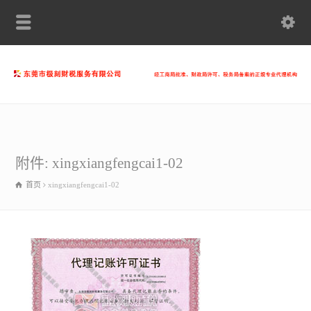
附件: xingxiangfengcai1-02
首页
xingxiangfengcai1-02