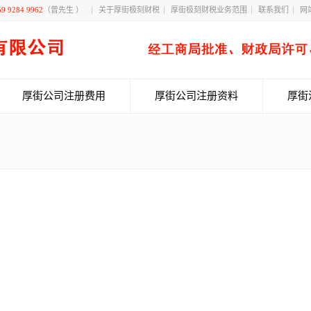
59 9284 9962
（曾先生 ）
关于厚街极刻财税
厚街极刻财税业务范围
联系我们
网
厚街公司注册费用
厚街公司注册资料
厚街