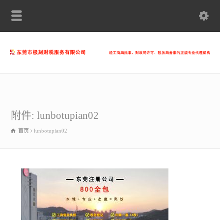
附件: lunbotupian02
首页
lunbotupian02